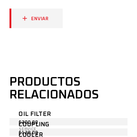
ENVIAR
PRODUCTOS
RELACIONADOS
OIL FILTER
$
200.00
COUPLING
SERVICE
$
120.00
COOLER