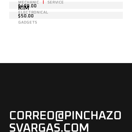
MECHANIC
SERVICE
$
400.00
RIM
ELECTRONICAL
$
50.00
GADGETS
CORREO@PINCHAZO
SVARGAS.COM