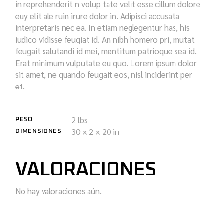
in reprehenderit n volup tate velit esse cillum dolore
euy elit ale ruin irure dolor in. Adipisci accusata
interpretaris nec ea. In etiam neglegentur has, his
iudico vidisse feugiat id. An nibh homero pri, mutat
feugait salutandi id mei, mentitum patrioque sea id.
Erat minimum vulputate eu quo. Lorem ipsum dolor
sit amet, ne quando feugait eos, nisl inciderint per
et.
2 lbs
PESO
30 × 2 × 20 in
DIMENSIONES
VALORACIONES
No hay valoraciones aún.