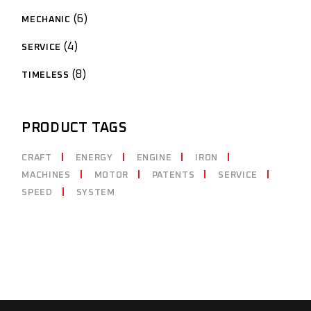
6
MECHANIC
4
SERVICE
8
TIMELESS
PRODUCT TAGS
CRAFT
ENERGY
ENGINE
IRON
MACHINES
MOTOR
PATENTS
SERVICE
SPEED
SYSTEM