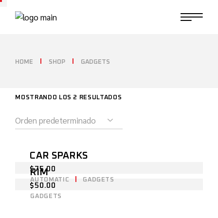
HOME
SHOP
GADGETS
MOSTRANDO LOS 2 RESULTADOS
CAR SPARKS
$
75.00
RIM
AUTOMATIC
GADGETS
$
50.00
GADGETS