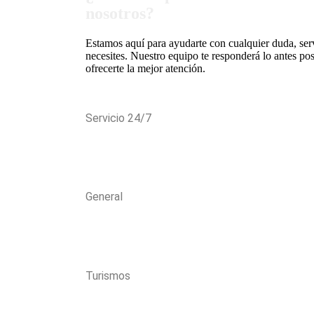
nosotros?
Estamos aquí para ayudarte con cualquier duda, serv
necesites. Nuestro equipo te responderá lo antes pos
ofrecerte la mejor atención.
Servicio 24/7
666 587 722
General
967 141 254
Turismos
alvaro@pinchazosvargas.com