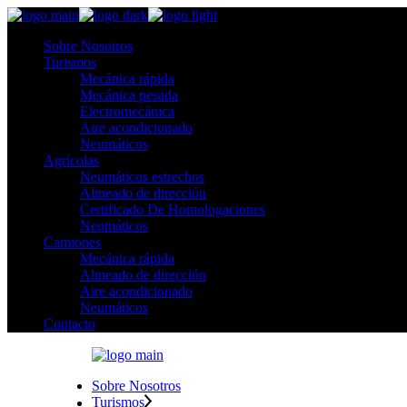
Sobre Nosotros
Turismos
Mecánica rápida
Mecánica pesada
Electromecánica
Aire acondicionado
Neumáticos
Agrícolas
Neumáticos estrechos
Alineado de dirección
Certificado De Homologaciones
Neumáticos
Camiones
Mecánica rápida
Alineado de dirección
Aire acondicionado
Neumáticos
Contacto
Sobre Nosotros
Turismos