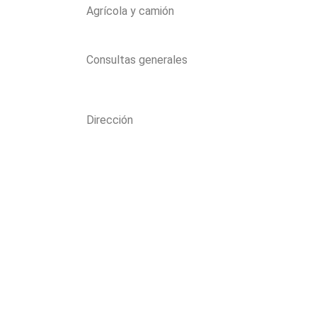
Agrícola y camión
nerea@pinchazosvargas.com
Consultas generales
correo@pinchazosvargas.com
Dirección
Av. de los Reyes Católicos, 118, 02600 Villarrobled
Albacete