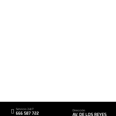
Servicio 24/7
Dirección
666 587 722
AV. DE LOS REYES