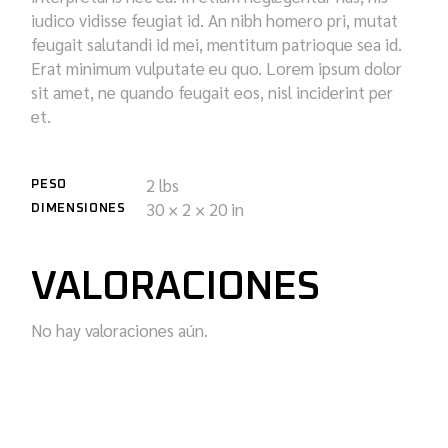
iudico vidisse feugiat id. An nibh homero pri, mutat
feugait salutandi id mei, mentitum patrioque sea id.
Erat minimum vulputate eu quo. Lorem ipsum dolor
sit amet, ne quando feugait eos, nisl inciderint per
et.
2 lbs
PESO
30 × 2 × 20 in
DIMENSIONES
VALORACIONES
No hay valoraciones aún.