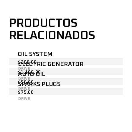
PRODUCTOS
RELACIONADOS
OIL SYSTEM
$
200.00
ELECTRIC GENERATOR
DRIVE
$
1,100.00
AUTO OIL
DRIVE
$
50.00
SPARKS PLUGS
DRIVE
$
75.00
DRIVE