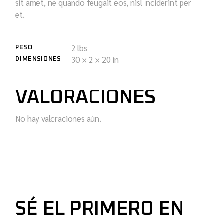
sit amet, ne quando feugait eos, nisl inciderint per
et.
2 lbs
PESO
30 × 2 × 20 in
DIMENSIONES
VALORACIONES
No hay valoraciones aún.
SÉ EL PRIMERO EN