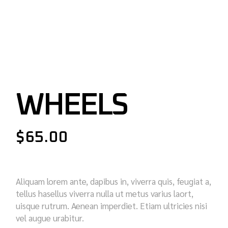
WHEELS
$
65.00
Aliquam lorem ante, dapibus in, viverra quis, feugiat a,
tellus hasellus viverra nulla ut metus varius laort,
uisque rutrum. Aenean imperdiet. Etiam ultricies nisi
vel augue urabitur.