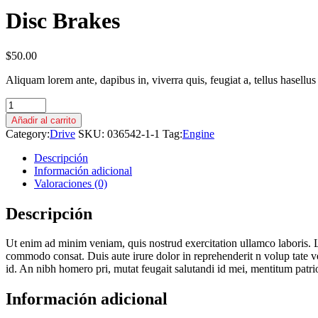
Disc Brakes
$
50.00
Aliquam lorem ante, dapibus in, viverra quis, feugiat a, tellus hasellus
Disc
Brakes
Añadir al carrito
quantity
Category:
Drive
SKU:
036542-1-1
Tag:
Engine
Descripción
Información adicional
Valoraciones (0)
Descripción
Ut enim ad minim veniam, quis nostrud exercitation ullamco laboris. Lo
commodo consat. Duis aute irure dolor in reprehenderit n volup tate veli
id. An nibh homero pri, mutat feugait salutandi id mei, mentitum patri
Información adicional