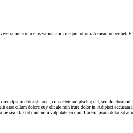
 viverra nulla ut metus varius laort, uisque rutrum. Aenean imperdiet. Eti
rem ipsum dolor sit amet, consecteturadipiscing elit, sed do eiusmod te
t esse cillum dolore euy elit ale ruin irure dolor in. Adipisci accusata i
oque sea id. Erat minimum vulputate eu quo. Lorem ipsum dolor sit amet,