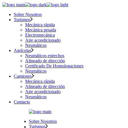
Skip
to
Sobre Nosotros
the
Turismos
content
Mecánica rápida
Mecánica pesada
Electromecánica
Aire acondicionado
Neumáticos
Agrícolas
Neumáticos estrechos
Alineado de dirección
Certificado De Homologaciones
Neumáticos
Camiones
Mecánica rápida
Alineado de dirección
Aire acondicionado
Neumáticos
Contacto
Sobre Nosotros
Turismos