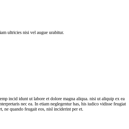
am ultricies nisi vel augue urabitur.
mp incid idunt ut labore et dolore magna aliqua. nisi ut aliquip ex ea
nterpretaris nec ea. In etiam neglegentur has, his iudico vidisse feugiat
 ne quando feugait eos, nisl inciderint per et.