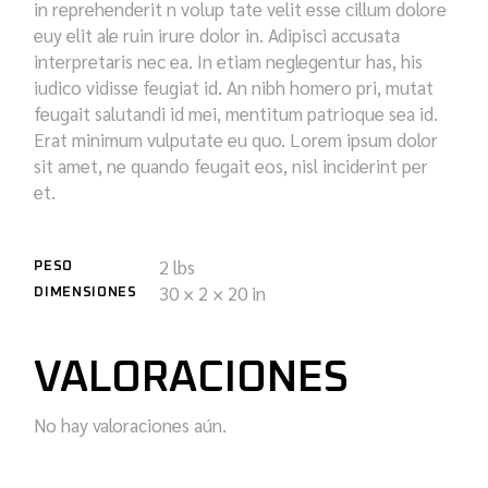
in reprehenderit n volup tate velit esse cillum dolore
euy elit ale ruin irure dolor in. Adipisci accusata
interpretaris nec ea. In etiam neglegentur has, his
iudico vidisse feugiat id. An nibh homero pri, mutat
feugait salutandi id mei, mentitum patrioque sea id.
Erat minimum vulputate eu quo. Lorem ipsum dolor
sit amet, ne quando feugait eos, nisl inciderint per
et.
2 lbs
PESO
30 × 2 × 20 in
DIMENSIONES
VALORACIONES
No hay valoraciones aún.