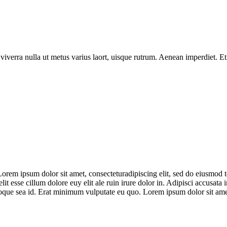
 viverra nulla ut metus varius laort, uisque rutrum. Aenean imperdiet. Eti
rem ipsum dolor sit amet, consecteturadipiscing elit, sed do eiusmod te
t esse cillum dolore euy elit ale ruin irure dolor in. Adipisci accusata i
oque sea id. Erat minimum vulputate eu quo. Lorem ipsum dolor sit amet,