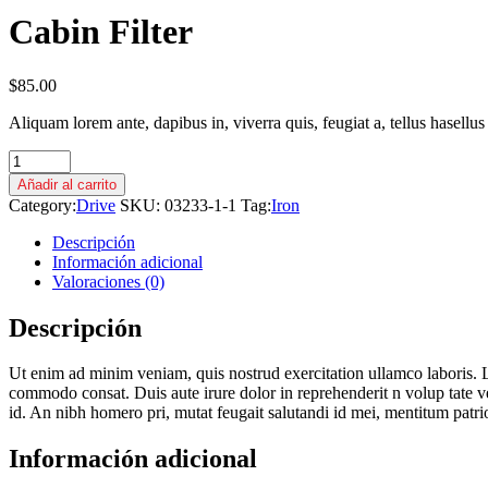
Cabin Filter
$
85.00
Aliquam lorem ante, dapibus in, viverra quis, feugiat a, tellus hasellus
Añadir al carrito
Category:
Drive
SKU:
03233-1-1
Tag:
Iron
Descripción
Información adicional
Valoraciones (0)
Descripción
Ut enim ad minim veniam, quis nostrud exercitation ullamco laboris. Lo
commodo consat. Duis aute irure dolor in reprehenderit n volup tate veli
id. An nibh homero pri, mutat feugait salutandi id mei, mentitum patri
Información adicional