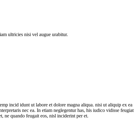
am ultricies nisi vel augue urabitur.
mp incid idunt ut labore et dolore magna aliqua. nisi ut aliquip ex ea
nterpretaris nec ea. In etiam neglegentur has, his iudico vidisse feugiat
 ne quando feugait eos, nisl inciderint per et.