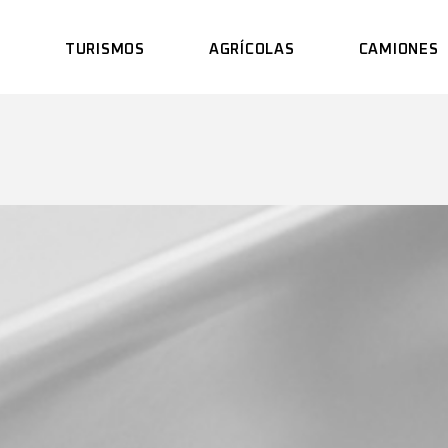
S
TURISMOS
AGRÍCOLAS
CAMIONES
MECÁNICA RÁPIDA
NEUMÁTICOS
MECÁNICA R
ESTRECHOS
MECÁNICA PESADA
ALINEADO D
ALINEADO DE
DIRECCIÓN
DIRECCIÓN
ELECTROMECÁNICA
AIRE ACOND
CERTIFICADO DE
AIRE ACONDICIONADO
HOMOLOGACIONES
NEUMÁTICO
NEUMÁTICOS
NEUMÁTICOS