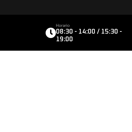
Horario
08:30 - 14:00 / 15:30 -
19:00
MIONES
OTROS ENLACES
ÁNICA RÁPIDA
SOBRE NOSOTROS
NEADO DE
CONTACTO
ECCIÓN
PRIVACIDAD Y
E ACONDICIONADO
COOKIES
MÁTICOS
AVISO LEGAL