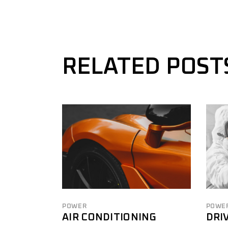
RELATED POST
POWER
POWE
AIR CONDITIONING
DRI