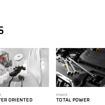
S
R
POWER
VER ORIENTED
TOTAL POWER