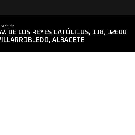
irección
AV. DE LOS REYES CATÓLICOS, 118, 02600
VILLARROBLEDO, ALBACETE
TURISMOS
AGRÍCOLAS
CA
MECÁNICA RÁPIDA
NEUMÁTICOS
MEC
ESTRECHOS
ALINEADO DE
ALI
DIRECCIÓN
ALINEADO DE
DIR
DIRECCIÓN
AIRE ACONDICIONADO
AIR
CERTIFICADO DE
HOMOLOGACIONES
NEUMÁTICOS
NEU