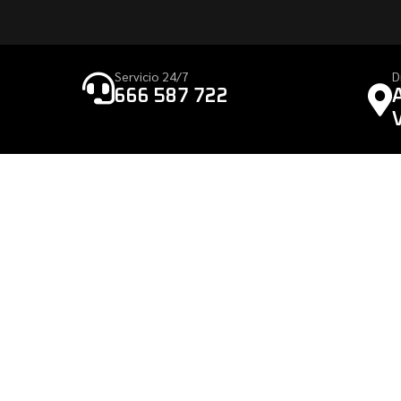
Servicio 24/7
D
666 587 722
Más de 50 años trabajando con pasión.
Especialistas en mecánica y neumáticos.
Servicio atención 24/7