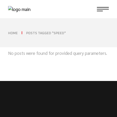
HOME
POSTS TAGGED "SPEED"
No posts were found for provided query parameters.